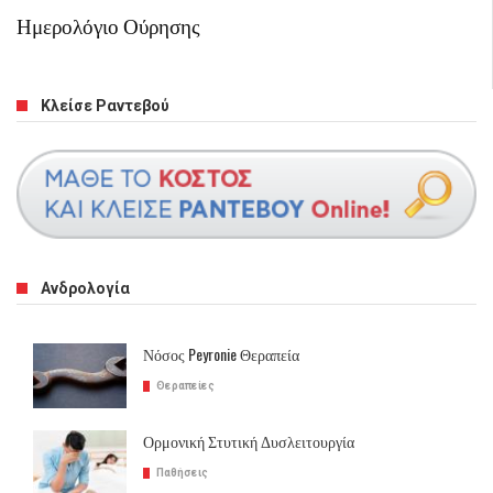
Ημερολόγιο Ούρησης
Κλείσε Ραντεβού
Ανδρολογία
Νόσος Peyronie Θεραπεία
Θεραπείες
Ορμονική Στυτική Δυσλειτουργία
Παθήσεις