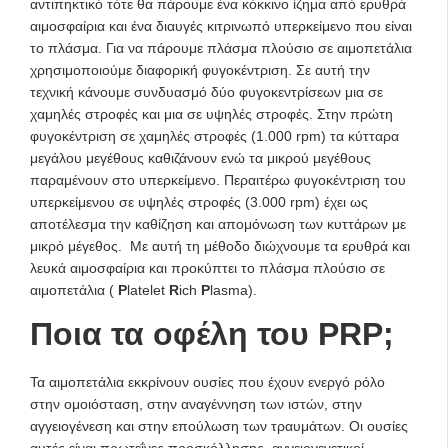
αντιπηκτικό τότε θα πάρουμε ένα κόκκινο ίζημα από ερυθρά
αιμοσφαίρια και ένα διαυγές κιτρινωπό υπερκείμενο που είναι
το πλάσμα. Για να πάρουμε πλάσμα πλούσιο σε αιμοπετάλια
χρησιμοποιούμε διαφορική φυγοκέντριση. Σε αυτή την
τεχνική κάνουμε συνδυασμό δύο φυγοκεντρίσεων μια σε
χαμηλές στροφές και μια σε υψηλές στροφές. Στην πρώτη
φυγοκέντριση σε χαμηλές στροφές (1.000 rpm) τα κύτταρα
μεγάλου μεγέθους καθιζάνουν ενώ τα μικρού μεγέθους
παραμένουν στο υπερκείμενο. Περαιτέρω φυγοκέντριση του
υπερκείμενου σε υψηλές στροφές (3.000 rpm) έχει ως
αποτέλεσμα την καθίζηση και απομόνωση των κυττάρων με
μικρό μέγεθος. Με αυτή τη μέθοδο διώχνουμε τα ερυθρά και
λευκά αιμοσφαίρια και προκύπτει το πλάσμα πλούσιο σε
αιμοπετάλια (
P
latelet
R
ich
P
lasma).
Ποια τα οφέλη του PRP;
Τα αιμοπετάλια εκκρίνουν ουσίες που έχουν ενεργό ρόλο
στην ομοιόσταση, στην αναγέννηση των ιστών, στην
αγγειογένεση και στην επούλωση των τραυμάτων. Οι ουσίες