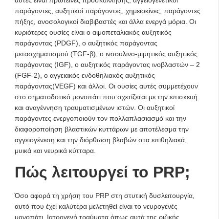
αυτές είναι πρωτεΐνες προσκόλλησης, αγγειογενετικοί
παράγοντες, αυξητικοί παράγοντες, χημειοκίνες, παράγοντες
πήξης, ανοσολογικοί διαβιβαστές και άλλα ενεργά μόρια. Οι
κυριότερες ουσίες είναι o αιμοπεταλιακός αυξητικός
παράγοντας (PDGF), o αυξητικός παράγοντας
μετασχηματισμού (TGF-β), ο ινσουλινο-μιμητικός αυξητικός
παράγοντας (IGF), ο αυξητικός παράγοντας ινοβλαστών – 2
(FGF-2), o αγγειακός ενδοθηλιακός αυξητικός
παράγοντας(VEGF) και άλλοι. Οι ουσίες αυτές συμμετέχουν
στο σηματοδοτικό μονοπάτι που σχετίζεται με την επισκευή
και αναγέννηση τραυματισμένων ιστών. Οι αυξητικοί
παράγοντες ενεργοποιούν τον πολλαπλασιασμό και την
διαφοροποίηση βλαστικών κυττάρων με αποτέλεσμα την
αγγειογένεση και την διόρθωση βλαβών στα επιθηλιακά,
μυικά και νευρικά κύτταρα.
Πώς λειτουργεί το PRP;
Όσο αφορά τη χρήση του PRP στη στυτική δυσλειτουργία,
αυτό που έχει καλύτερα μελετηθεί είναι το νευρογενές
μονοπάτι. Ιατρογενή τραύματα όπως αυτά της ριζικής