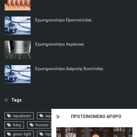
Ερωτηματολόγιο Προστατίτιδας
Ερωτηματολόγιο Ακράτειας
Ερωτηματολόγιο Διάμεσης Κυστίτιδας
Tags
aquabeam
aquablation
biopsee
focal
ΠΡΟΤΕΙΝΟΜΕΝΟ ΑΡΘΡΟ
foley
fournier
FSH
fusion
graminn
green light
hiprex
holep
hpv
ICD-10