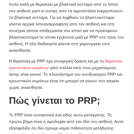
πολύ καλά με θεραπεία με βλαστικά κύτταρα από το λίπος
του ασθενή γιατί οι ουσίες από τα αιμοπετάλια ενεργοποιούν
τα βλαστικά κύτταρα. Για να ληφθούν τα βλαστοκύτταρα
γίνεται αρχικά λιποαναρρόφηση από τον ασθενή και στη
συνέχεια γίνεται επεξεργασία του ιστού για να προκύψουν
βλαστοκύτταρα τα οποία εγχέονται μαζί με PRP στο πέος του
ασθενή. Η όλη διαδικασία γίνεται στο χειρουργείο υπό
αναισθησία.
Η θεραπεία με PRP έχει συνεργική δράση και με τη
θεραπεία
κρουστικών κυμάτων
γιατί πολλοί από τους μηχανισμούς
ίασης είναι κοινοί. Το πλεονέκτημα του συνδυασμού PRP και
κρουστικών κυμάτων είναι ότι μπορεί να γίνουν στο ιατρείο
χωρίς αναισθησία.
Πώς γίνεται το PRP;
Το PRP είναι ουσιαστικά ένα είδος αυτο-μετάγγισης. Το
πρώτο βήμα είναι η αιμοληψία από τον ίδιο τον ασθενή. Αυτό
εξασφαλίζει ότι δεν έχουμε καμία πιθανότητα μετάδοσης