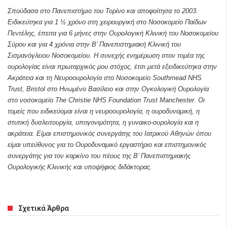
Σπούδασα στο Πανεπιστήμιο του Τορίνο και αποφοίτησα το 2003.
Ειδικεύτηκα για 1 ½ χρόνο στη χειρουργική στο Νοσοκομείο Παίδων
Πεντέλης, έπειτα για 6 μήνες στην Ουρολογική Κλινική του Νοσοκομείου
Σύρου και για 4 χρόνια στην Β’ Πανεπιστημιακή Κλινική του
Σισμανόγλειου Νοσοκομείου. Η συνεχής ενημέρωση στον τομέα της
ουρολογίας είναι πρωταρχικός μου στόχος, έτσι μετά εξειδικεύτηκα στην
Ακράτεια και τη Νευροουρολογία στο Νοσοκομείο Southmead NHS
Trust, Bristol στο Ηνωμένο Βασίλειο και στην Ογκολογική Ουρολογία
στο νοσοκομείο The Christie NHS Foundation Trust Manchester. Οι
τομείς που ειδικεύομαι είναι η νευροουρολογία, η ουροδυναμική, η
στυτική δυσλειτουργία, υπογονιμότητα, η γυναικο-ουρολογία και η
ακράτεια. Είμαι επιστημονικός συνεργάτης του Ιατρικού Αθηνών όπου
είμαι υπεύθυνος για το Ουροδυναμικό εργαστήριο και επιστημονικός
συνεργάτης για τον καρκίνο του πέους της Β’ Πανεπιστημιακής
Ουρολογικής Κλινικής και υποψήφιος διδάκτορας.
Σχετικά Άρθρα