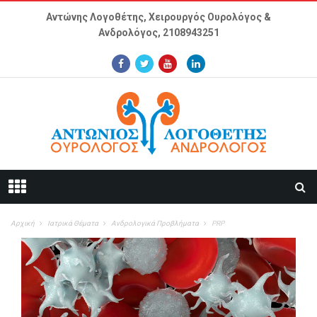
Παράκαμψη προς το κυρίως περιεχόμενο
Αντώνης Λογοθέτης, Χειρουργός Ουρολόγος &
Ανδρολόγος,
2108943251
Αρχική
Ιατρικά Θέματα
Ανδρολογικά Προβλήματα
PRP