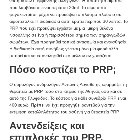
νοσημάτων ή εμφάνισης αλλεργιών. Η ποσότητα αίματος
που λαμβάνεται είναι περίπου 20ml. Το αίμα αυτό
φυγοκεντρίται μέχρι να προκύψει το πλάσμα πλούσιο σε
αιμοπετάλια. Η διαδικασία αυτή κρατεί περίπου 30 λεπτά. Το
PRP που έχει προκύψει εγχέεται με μια μικρή βελόνα
ινσουλίνης σε ένα ή περισσότερα σημεία των σηραγγωδών
σωμάτων. Έχει προηγηθεί τοπική αντισηψία και αναισθησία.
Η διαδικασία αυτή συνήθως γίνεται μόνο μία φορά αλλά
μπορεί και να επαναληφθεί στο μέλλον αν χρειάζεται.
Πόσο κοστίζει το PRP;
Ο ουρολόγος ανδρολόγος Αντώνης Λογοθέτης εφαρμόζει τη
θεραπεία με PRP τόσο στο ιατρείο της Αθήνας όσο και σε
αυτό της Γλυφάδας. Το κόστος για κάθε συνεδρία PRP είναι
400 ευρώ. Πρέπει να έχει προηγηθεί ραντεβού για την
εκτίμηση καταλληλότητας του ασθενή για θεραπεία PRP.
Αντενδείξεις και
επιπλοκές του PRP.