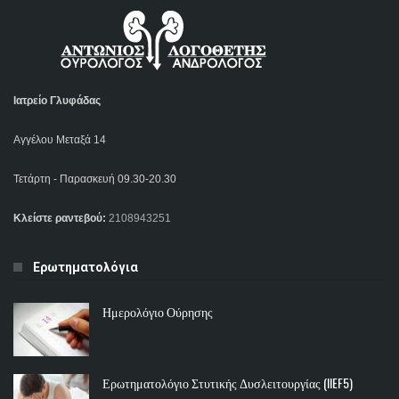
Ιατρείο Γλυφάδας
Αγγέλου Μεταξά 14
Τετάρτη - Παρασκευή 09.30-20.30
Κλείστε ραντεβού:
2108943251
Ερωτηματολόγια
Ημερολόγιο Ούρησης
Ερωτηματολόγιο Στυτικής Δυσλειτουργίας (IIEF5)