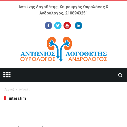
Παράκαμψη προς το κυρίως περιεχόμενο
Αντώνης Λογοθέτης, Χειρουργός Ουρολόγος &
Ανδρολόγος,
2108943251
Αρχική
Interstim
interstim