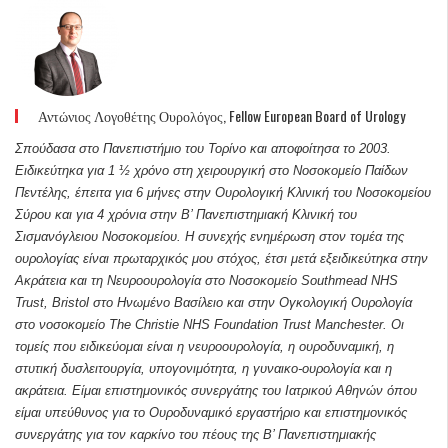
Αντώνιος Λογοθέτης Ουρολόγος, Fellow European Board of Urology
Σπούδασα στο Πανεπιστήμιο του Τορίνο και αποφοίτησα το 2003.
Ειδικεύτηκα για 1 ½ χρόνο στη χειρουργική στο Νοσοκομείο Παίδων
Πεντέλης, έπειτα για 6 μήνες στην Ουρολογική Κλινική του Νοσοκομείου
Σύρου και για 4 χρόνια στην Β’ Πανεπιστημιακή Κλινική του
Σισμανόγλειου Νοσοκομείου. Η συνεχής ενημέρωση στον τομέα της
ουρολογίας είναι πρωταρχικός μου στόχος, έτσι μετά εξειδικεύτηκα στην
Ακράτεια και τη Νευροουρολογία στο Νοσοκομείο Southmead NHS
Trust, Bristol στο Ηνωμένο Βασίλειο και στην Ογκολογική Ουρολογία
στο νοσοκομείο The Christie NHS Foundation Trust Manchester. Οι
τομείς που ειδικεύομαι είναι η νευροουρολογία, η ουροδυναμική, η
στυτική δυσλειτουργία, υπογονιμότητα, η γυναικο-ουρολογία και η
ακράτεια. Είμαι επιστημονικός συνεργάτης του Ιατρικού Αθηνών όπου
είμαι υπεύθυνος για το Ουροδυναμικό εργαστήριο και επιστημονικός
συνεργάτης για τον καρκίνο του πέους της Β’ Πανεπιστημιακής