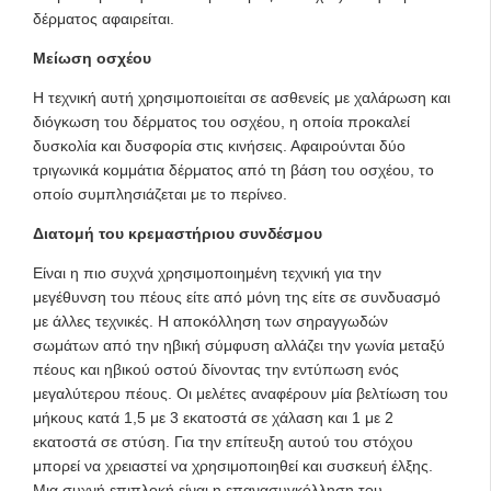
δέρματος αφαιρείται.
Μείωση οσχέου
Η τεχνική αυτή χρησιμοποιείται σε ασθενείς με χαλάρωση και
διόγκωση του δέρματος του οσχέου, η οποία προκαλεί
δυσκολία και δυσφορία στις κινήσεις. Αφαιρούνται δύο
τριγωνικά κομμάτια δέρματος από τη βάση του οσχέου, το
οποίο συμπλησιάζεται με το περίνεο.
Διατομή του κρεμαστήριου συνδέσμου
Είναι η πιο συχνά χρησιμοποιημένη τεχνική για την
μεγέθυνση του πέους είτε από μόνη της είτε σε συνδυασμό
με άλλες τεχνικές. Η αποκόλληση των σηραγγωδών
σωμάτων από την ηβική σύμφυση αλλάζει την γωνία μεταξύ
πέους και ηβικού οστού δίνοντας την εντύπωση ενός
μεγαλύτερου πέους. Οι μελέτες αναφέρουν μία βελτίωση του
μήκους κατά 1,5 με 3 εκατοστά σε χάλαση και 1 με 2
εκατοστά σε στύση. Για την επίτευξη αυτού του στόχου
μπορεί να χρειαστεί να χρησιμοποιηθεί και συσκευή έλξης.
Μια συχνή επιπλοκή είναι η επανασυγκόλληση του