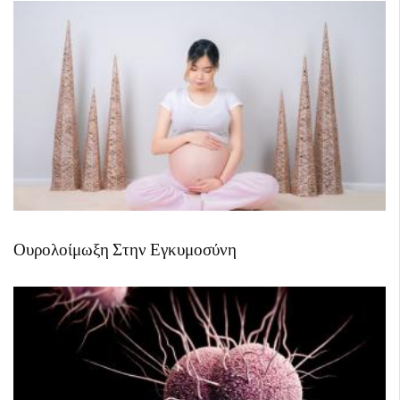
Ουρολοίμωξη Στην Εγκυμοσύνη