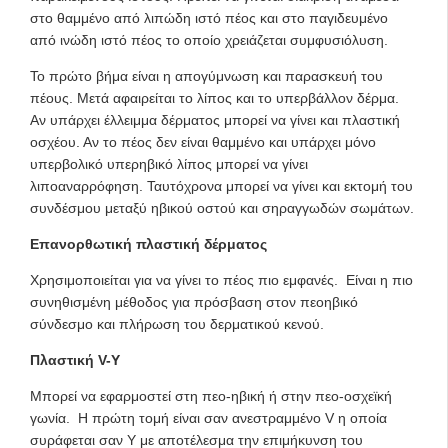
στο θαμμένο από λιπώδη ιστό πέος και στο παγιδευμένο
από ινώδη ιστό πέος το οποίο χρειάζεται συμφυσιόλυση.
Το πρώτο βήμα είναι η απογύμνωση και παρασκευή του
πέους. Μετά αφαιρείται το λίπος και το υπερβάλλον δέρμα.
Αν υπάρχει έλλειμμα δέρματος μπορεί να γίνει και πλαστική
οσχέου. Αν το πέος δεν είναι θαμμένο και υπάρχει μόνο
υπερβολικό υπερηβικό λίπος μπορεί να γίνει
λιποαναρρόφηση. Ταυτόχρονα μπορεί να γίνει και εκτομή του
συνδέσμου μεταξύ ηβικού οστού και σηραγγωδών σωμάτων.
Επανορθωτική πλαστική δέρματος
Χρησιμοποιείται για να γίνει το πέος πιο εμφανές. Είναι η πιο
συνηθισμένη μέθοδος για πρόσβαση στον πεοηβικό
σύνδεσμο και πλήρωση του δερματικού κενού.
Πλαστική V-Y
Μπορεί να εφαρμοστεί στη πεο-ηβική ή στην πεο-οσχεϊκή
γωνία. Η πρώτη τομή είναι σαν ανεστραμμένο V η οποία
συράφεται σαν Y με αποτέλεσμα την επιμήκυνση του