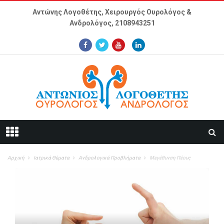
Παράκαμψη προς το κυρίως περιεχόμενο
Αντώνης Λογοθέτης, Χειρουργός Ουρολόγος &
Ανδρολόγος,
2108943251
Αρχική
Ιατρικά Θέματα
Ανδρολογικά Προβλήματα
Μεγέθυνση Πέους