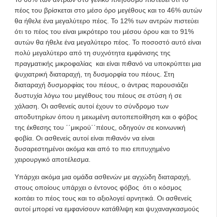
πέος του βρίσκεται στο μέσο όρο μεγέθους και το 46% αυτών
θα ήθελε ένα μεγαλύτερο πέος. Το 12% των αντρών πιστεύει
ότι το πέος του είναι μικρότερο του μέσου όρου και το 91%
αυτών θα ήθελε ένα μεγαλύτερο πέος. Το ποσοστό αυτό είναι
πολύ μεγαλύτερο από τη συχνότητα εμφάνισης της
πραγματικής μικροφαλίας και είναι πιθανό να υποκρύπτει μια
ψυχιατρική διαταραχή, τη δυσμορφία του πέους. Στη
διαταραχή δυσμορφίας του πέους, ο άντρας παρουσιάζει
δυστυχία λόγω του μεγέθους του πέους σε στύση ή σε
χάλαση. Οι ασθενείς αυτοί έχουν το σύνδρομο των
αποδυτηρίων όπου η μειωμένη αυτοπεποίθηση και ο φόβος
της έκθεσης του ΄΄μικρού΄΄πέους, οδηγούν σε κοινωνική
φοβία. Οι ασθενείς αυτοί είναι πιθανόν να είναι
δυσαρεστημένοι ακόμα και από το πιο επιτυχημένο
χειρουργικό αποτέλεσμα.
Υπάρχει ακόμα μια ομάδα ασθενών με αγχώδη διαταραχή,
στους οποίους υπάρχει ο έντονος φόβος ότι ο κόσμος
κοιτάει το πέος τους και το αξιολογεί αρνητικά. Οι ασθενείς
αυτοί μπορεί να εμφανίσουν κατάθλιψη και ψυχαναγκασμούς